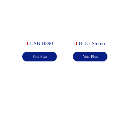
I 
USB H390
I 
H151 Stereo
Voir Plus
Voir Plus