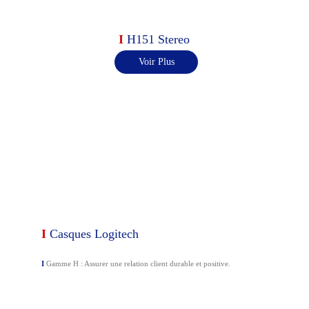
I 
H151 Stereo
Voir Plus
I 
Casques Logitech
I
Gamme H : 
Assurer une relation client durable et positive.