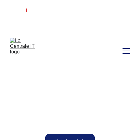
I
La Centrale IT, le choix intelligent pour 
concrétiser tous vos projets.
📧contact@lacentraleit.com  📞+212 522 220 268
Un Rendement et une 
efficacité Optimale, 