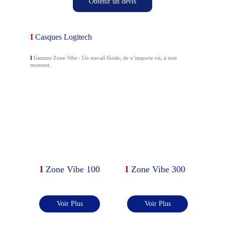
Obtenir un devis
I 
Casques Logitech
I
Gamme Zone Vibe : Un travail fluide, de n’importe où, à tout 
moment.
I 
Zone Vibe 100
I 
Zone Vibe 300
Voir Plus
Voir Plus